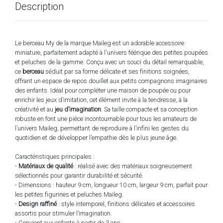
Description
Le berceau My de la marque Maileg est un adorable accessoire
miniature, parfaitement adapté à l'univers féérique des petites poupées
et peluches de la gamme. Conçu avec un souci du détail remarquable,
ce
berceau
séduit par sa forme délicate et ses finitions soignées,
offrant un espace de repos douillet aux petits compagnons imaginaires
des enfants. Idéal pour compléter une maison de poupée ou pour
enrichir les jeux d’imitation, cet élément invite à la tendresse, à la
créativité et au
jeu d’imagination
. Sa taille compacte et sa conception
robuste en font une pièce incontournable pour tous les amateurs de
l’univers Maileg, permettant de reproduire à l’infini les gestes du
quotidien et de développer l’empathie dès le plus jeune âge.
Caractéristiques principales :
-
Matériaux de qualité
: réalisé avec des matériaux soigneusement
sélectionnés pour garantir durabilité et sécurité.
- Dimensions : hauteur 9 cm, longueur 10 cm, largeur 9 cm, parfait pour
les petites figurines et peluches Maileg.
-
Design raffiné
: style intemporel, finitions délicates et accessoires
assortis pour stimuler l’imagination.
- Convient aux enfants à partir de 3 ans.