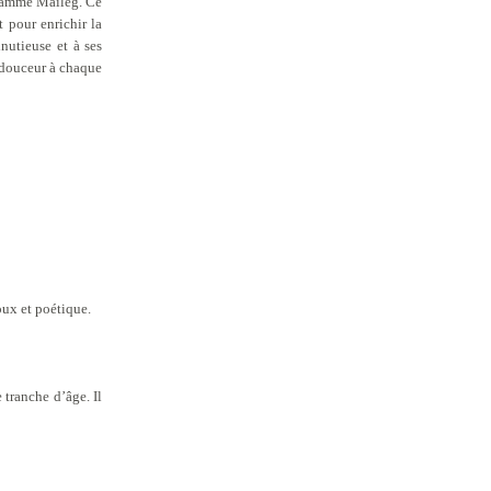
 gamme Maileg. Ce
 pour enrichir la
inutieuse et à ses
e douceur à chaque
oux et poétique.
 tranche d’âge. Il