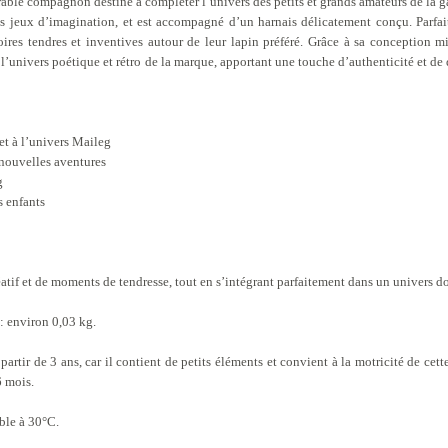
able compagnon destiné à compléter l’univers des petits et grands amateurs de la
es jeux d’imagination, et est accompagné d’un harnais délicatement conçu. Parfait
toires tendres et inventives autour de leur lapin préféré. Grâce à sa conception m
 l’univers poétique et rétro de la marque, apportant une touche d’authenticité et d
et à l’univers Maileg
nouvelles aventures
g
s enfants
atif et de moments de tendresse, tout en s’intégrant parfaitement dans un univers d
: environ 0,03 kg.
artir de 3 ans, car il contient de petits éléments et convient à la motricité de cette
 mois.
able à 30°C.