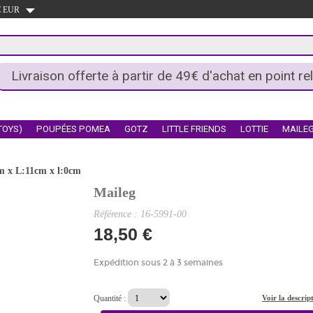
 € EUR
Livraison offerte à partir de 49€ d'achat en point rel
TOYS)
POUPÉES POMEA
GOTZ
LITTLE FRIENDS
LOTTIE
MAILE
cm x L:11cm x l:0cm
Maileg
Référence : 16-5991-00
18,50 €
Expédition sous 2 à 3 semaines
Quantité :
Voir la descrip