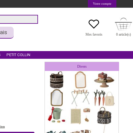
Votre compte
ais
Mes favoris
0 article(s)
G
PETIT COLLIN
Divers
tion