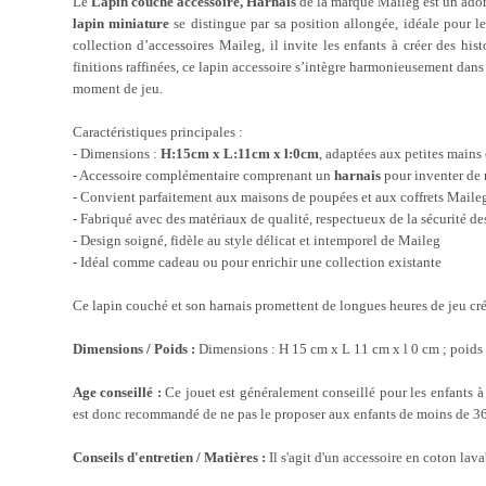
Le
Lapin couché accessoire, Harnais
de la marque Maileg est un ador
lapin miniature
se distingue par sa position allongée, idéale pour l
collection d’accessoires Maileg, il invite les enfants à créer des his
finitions raffinées, ce lapin accessoire s’intègre harmonieusement dans
moment de jeu.
Caractéristiques principales :
- Dimensions :
H:15cm x L:11cm x l:0cm
, adaptées aux petites mains 
- Accessoire complémentaire comprenant un
harnais
pour inventer de 
- Convient parfaitement aux maisons de poupées et aux coffrets Maile
- Fabriqué avec des matériaux de qualité, respectueux de la sécurité de
- Design soigné, fidèle au style délicat et intemporel de Maileg
- Idéal comme cadeau ou pour enrichir une collection existante
Ce lapin couché et son harnais promettent de longues heures de jeu cré
Dimensions / Poids :
Dimensions : H 15 cm x L 11 cm x l 0 cm ; poids 
Age conseillé :
Ce jouet est généralement conseillé pour les enfants à p
est donc recommandé de ne pas le proposer aux enfants de moins de 36
Conseils d'entretien / Matières :
Il s'agit d'un accessoire en coton lav