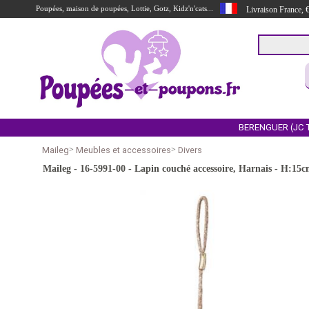
Poupées, maison de poupées, Lottie, Gotz, Kidz'n'cats...
Livraison France,
BERENGUER (JC 
Maileg
>
Meubles et accessoires
>
Divers
Maileg - 16-5991-00 - Lapin couché accessoire, Harnais - H:15
undefined