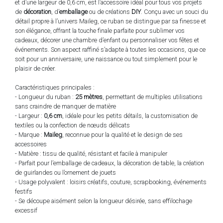
et d’une largeur de 0,6 cm, est l’accessoire idéal pour tous vos projets
de
décoration
, d’
emballage
ou de créations
DIY
. Conçu avec un souci du
détail propre à l’univers Maileg, ce ruban se distingue par sa finesse et
son élégance, offrant la touche finale parfaite pour sublimer vos
cadeaux, décorer une chambre d’enfant ou personnaliser vos fêtes et
événements. Son aspect raffiné s’adapte à toutes les occasions, que ce
soit pour un anniversaire, une naissance ou tout simplement pour le
plaisir de créer.
Caractéristiques principales :
- Longueur du ruban :
25 mètres
, permettant de multiples utilisations
sans craindre de manquer de matière
- Largeur :
0,6 cm
, idéale pour les petits détails, la customisation de
textiles ou la confection de nœuds délicats
- Marque :
Maileg
, reconnue pour la qualité et le design de ses
accessoires
- Matière : tissu de qualité, résistant et facile à manipuler
- Parfait pour l’emballage de cadeaux, la décoration de table, la création
de guirlandes ou l’ornement de jouets
- Usage polyvalent : loisirs créatifs, couture, scrapbooking, événements
festifs
- Se découpe aisément selon la longueur désirée, sans effilochage
excessif