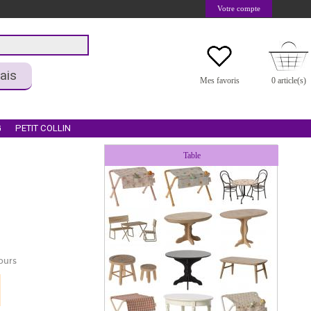
Votre compte
ais
Mes favoris
0 article(s)
G
PETIT COLLIN
Table
ours