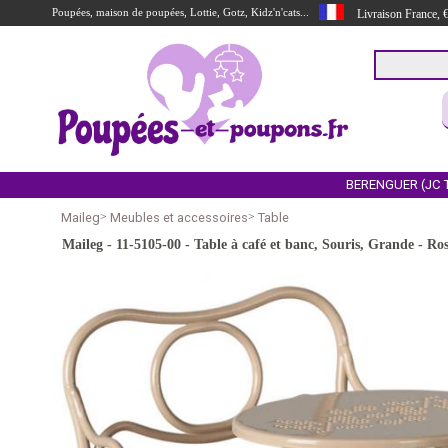
Poupées, maison de poupées, Lottie, Gotz, Kidz'n'cats...
Livraison France,
BERENGUER (JC 
Maileg
>
Meubles et accessoires
>
Table
Maileg - 11-5105-00 - Table à café et banc, Souris, Grande - R
undefined