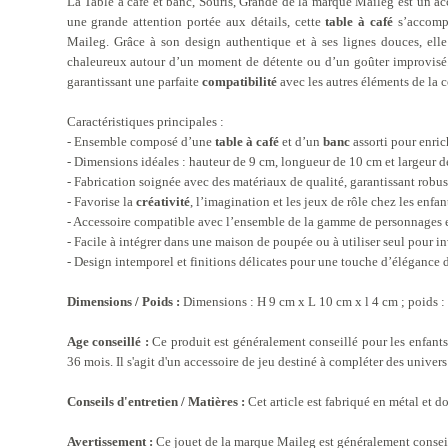
La Table à café et banc, Souris, Grande de la marque Maileg est un ac
une grande attention portée aux détails, cette
table à café
s’accomp
Maileg. Grâce à son design authentique et à ses lignes douces, elle 
chaleureux autour d’un moment de détente ou d’un goûter improvisé. 
garantissant une parfaite
compatibilité
avec les autres éléments de la c
Caractéristiques principales :
- Ensemble composé d’une
table à café
et d’un
banc
assorti pour enric
- Dimensions idéales : hauteur de 9 cm, longueur de 10 cm et largeur d
- Fabrication soignée avec des matériaux de qualité, garantissant robust
- Favorise la
créativité
, l’imagination et les jeux de rôle chez les enfan
- Accessoire compatible avec l’ensemble de la gamme de personnages 
- Facile à intégrer dans une maison de poupée ou à utiliser seul pour in
- Design intemporel et finitions délicates pour une touche d’élégance 
Dimensions / Poids :
Dimensions : H 9 cm x L 10 cm x l 4 cm ; poids :
Age conseillé :
Ce produit est généralement conseillé pour les enfants
36 mois. Il s'agit d'un accessoire de jeu destiné à compléter des univer
Conseils d'entretien / Matières :
Cet article est fabriqué en métal et d
Avertissement :
Ce jouet de la marque Maileg est généralement conseill