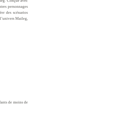
aileg. Conçue avec
utres personnages
éer des scénarios
l’univers Maileg,
nfants de moins de