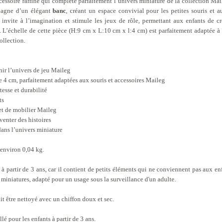
cessoire raffiné qui complète parfaitement l’univers miniature de la collection M
agne d’un élégant
banc
, créant un espace convivial pour les petites souris et a
invite à l’imagination et stimule les jeux de rôle, permettant aux enfants de cr
L’échelle de cette pièce (H:9 cm x L:10 cm x l:4 cm) est parfaitement adaptée à 
ollection.
hir l’univers de jeu Maileg
e 4 cm, parfaitement adaptées aux souris et accessoires Maileg
esse et durabilité
ts
et de mobilier Maileg
venter des histoires
dans l’univers miniature
 environ 0,04 kg.
 à partir de 3 ans, car il contient de petits éléments qui ne conviennent pas aux e
s miniatures, adapté pour un usage sous la surveillance d'un adulte.
oit être nettoyé avec un chiffon doux et sec.
é pour les enfants à partir de 3 ans.