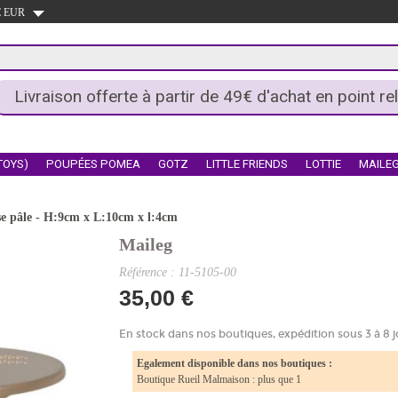
 € EUR
Livraison offerte à partir de 49€ d'achat en point rel
TOYS)
POUPÉES POMEA
GOTZ
LITTLE FRIENDS
LOTTIE
MAILE
ose pâle - H:9cm x L:10cm x l:4cm
Maileg
Référence : 11-5105-00
35,00 €
En stock dans nos boutiques, expédition sous 3 à 8 j
Egalement disponible dans nos boutiques :
Boutique Rueil Malmaison : plus que 1