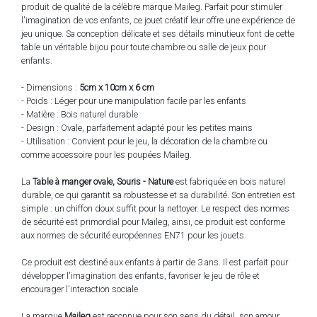
produit de qualité de la célèbre marque Maileg. Parfait pour stimuler
l'imagination de vos enfants, ce jouet créatif leur offre une expérience de
jeu unique. Sa conception délicate et ses détails minutieux font de cette
table un véritable bijou pour toute chambre ou salle de jeux pour
enfants.
- Dimensions :
5cm x 10cm x 6 cm
- Poids : Léger pour une manipulation facile par les enfants
- Matière : Bois naturel durable
- Design : Ovale, parfaitement adapté pour les petites mains
- Utilisation : Convient pour le jeu, la décoration de la chambre ou
comme accessoire pour les poupées Maileg.
La
Table à manger ovale, Souris - Nature
est fabriquée en bois naturel
durable, ce qui garantit sa robustesse et sa durabilité. Son entretien est
simple : un chiffon doux suffit pour la nettoyer. Le respect des normes
de sécurité est primordial pour Maileg, ainsi, ce produit est conforme
aux normes de sécurité européennes EN71 pour les jouets.
Ce produit est destiné aux enfants à partir de 3 ans. Il est parfait pour
développer l'imagination des enfants, favoriser le jeu de rôle et
encourager l'interaction sociale.
La marque
Maileg
est reconnue pour son sens du détail, son amour