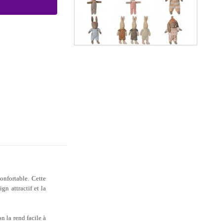
nfortable. Cette
gn attractif et la
n la rend facile à