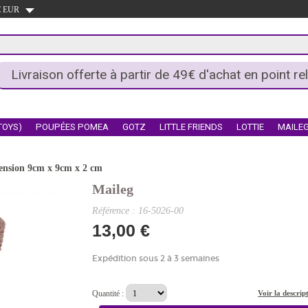
 € EUR
Livraison offerte à partir de 49€ d'achat en point rel
TOYS)
POUPÉES POMEA
GOTZ
LITTLE FRIENDS
LOTTIE
MAILE
mension 9cm x 9cm x 2 cm
Maileg
Référence : 16-5026-00
13,00 €
Expédition sous 2 à 3 semaines
Quantité :
Voir la descrip