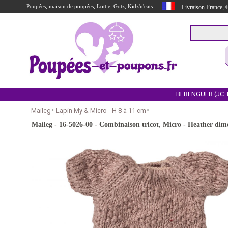
Poupées, maison de poupées, Lottie, Gotz, Kidz'n'cats...
Livraison France,
BERENGUER (JC 
Maileg
>
Lapin My & Micro - H 8 à 11 cm
>
Maileg - 16-5026-00 - Combinaison tricot, Micro - Heather di
undefined