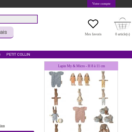
Votre compte
ais
Mes favoris
0 article(s)
G
PETIT COLLIN
Lapin My & Micro - H 8 à 11 cm
tion