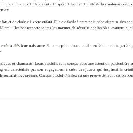
facilement lors des déplacements. L'aspect délicat et détaillé de la combinaison aj
enfant.
fort et de chaleur à votre enfant. Elle est facile à entretenir, nécessitant seulement
Micro - Heather respecte toutes les
normes de sécurité
applicables, assurant que 
s
enfants dès leur naissance
. Sa conception douce et sûre en fait un choix parfait
s.
iques et charmants. Leurs produits sont conçus avec une attention particulière aux
 est caractérisée par son engagement à créer des jouets qui inspirent la créati
de sécurité rigoureuses
. Chaque produit Maileg est une preuve de leur passion pour