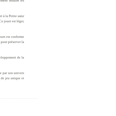
lement séduire les
et à la Petite sœur
e jouet est léger,
jouet est conforme
 pour préserver la
éveloppement de la
e par son univers
 de jeu unique et