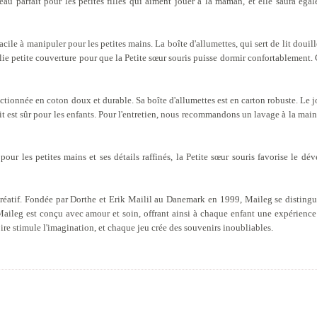
eau parfait pour les petites filles qui aiment jouer à la maman, et elle saura éga
acile à manipuler pour les petites mains. La boîte d'allumettes, qui sert de lit douill
e petite couverture pour que la Petite sœur souris puisse dormir confortablement. C
ectionnée en coton doux et durable. Sa boîte d'allumettes est en carton robuste. Le 
 est sûr pour les enfants. Pour l'entretien, nous recommandons un lavage à la main
 pour les petites mains et ses détails raffinés, la Petite sœur souris favorise le d
réatif. Fondée par Dorthe et Erik Mailil au Danemark en 1999, Maileg se distingu
aileg est conçu avec amour et soin, offrant ainsi à chaque enfant une expérience
re stimule l'imagination, et chaque jeu crée des souvenirs inoubliables.