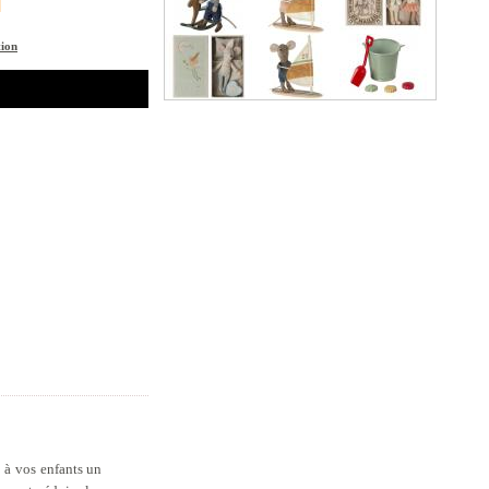
tion
e à vos enfants un