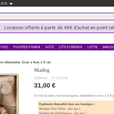
 € EUR
Livraison offerte à partir de 49€ d'achat en point rel
TOYS)
POUPÉES POMEA
GOTZ
LITTLE FRIENDS
LOTTIE
MAILE
ettes dimension 11cm x 0cm x 0 cm
Maileg
Référence : 17-5109-00
31,00 €
En stock dans nos boutiques, expédition sous 3 à 8 j
Egalement disponible dans nos boutiques :
Boutique Paris 16ème : plus que 1
Boutique Rueil Malmaison : plus que 2