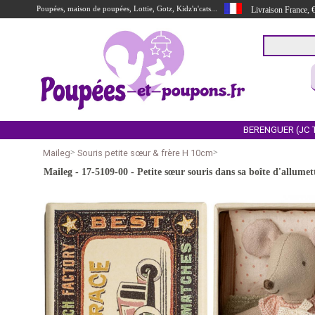
Poupées, maison de poupées, Lottie, Gotz, Kidz'n'cats...
Livraison France,
BERENGUER (JC 
Maileg
>
Souris petite sœur & frère H 10cm
>
Maileg - 17-5109-00 - Petite sœur souris dans sa boîte d'allum
undefined