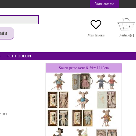
Votre compte
ais
Mes favoris
0 article(s)
G
PETIT COLLIN
Souris petite sœur & frère H 10cm
ours