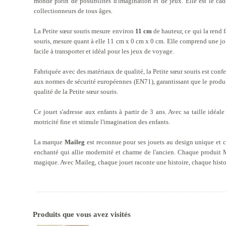
monde plein de possibilités d'imagination et de jeux. Elle est le cad
collectionneurs de tous âges.
La Petite sœur souris mesure environ
11 cm
de hauteur, ce qui la rend f
souris, mesure quant à elle 11 cm x 0 cm x 0 cm. Elle comprend une joli
facile à transporter et idéal pour les jeux de voyage.
Fabriquée avec des matériaux de qualité, la Petite sœur souris est conf
aux normes de sécurité européennes (EN71), garantissant que le produit
qualité de la Petite sœur souris.
Ce jouet s'adresse aux enfants à partir de 3 ans. Avec sa taille idéale
motricité fine et stimule l'imagination des enfants.
La marque
Maileg
est reconnue pour ses jouets au design unique et c
enchanté qui allie modernité et charme de l'ancien. Chaque produit M
magique. Avec Maileg, chaque jouet raconte une histoire, chaque histoi
Produits que vous avez visités