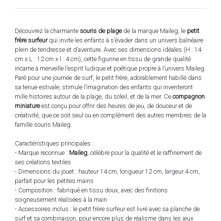
Découvrez la charmante
souris de plage
de la marque Maileg, le
petit
frère surfeur
qui invite les enfants à s’évader dans un univers balnéaire
plein de tendresse et d’aventure. Avec ses dimensions idéales (H : 14
cm x L : 12 cm x l : 4 cm), cette figurine en tissu de grande qualité
incarne à merveille l’esprit ludique et poétique propre à l’univers Maileg.
Paré pour une journée de surf, le petit frère, adorablement habillé dans
sa tenue estivale, stimule l’imagination des enfants qui inventeront
mille histoires autour de la plage, du soleil, et de la mer. Ce
compagnon
miniature
est conçu pour offrir des heures de jeu, de douceur et de
créativité, que ce soit seul ou en complément des autres membres de la
famille souris Maileg.
Caractéristiques principales :
- Marque reconnue :
Maileg
, célèbre pour la qualité et le raffinement de
ses créations textiles
- Dimensions du jouet : hauteur 14 cm, longueur 12 cm, largeur 4 cm,
parfait pour les petites mains
- Composition : fabriqué en tissu doux, avec des finitions
soigneusement réalisées à la main
- Accessoires inclus : le petit frère surfeur est livré avec sa planche de
surf et sa combinaison, pour encore plus de réalisme dans les jeux