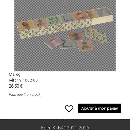
Maileg
Réf :
19-4002-00
26,50 €
Plus que 1 en stock
Ajouter à mon panier
Eden Kids@ 2011-2026