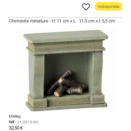
Indisponible
Cheminée miniature - H: 11 cm x L : 11,5 cm x l: 5,5 cm
Maileg
Réf :
11-2013-00
32,50 €