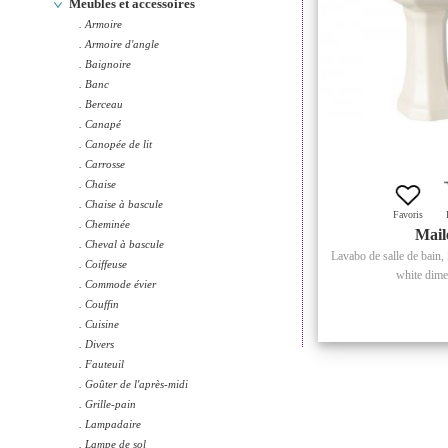
Meubles et accessoires
. Armoire
. Armoire d'angle
. Baignoire
. Banc
. Berceau
. Canapé
. Canopée de lit
. Carrosse
. Chaise
. Chaise à bascule
Favoris
. Cheminée
Mail
. Cheval à bascule
Lavabo de salle de bain,
. Coiffeuse
white dimen
. Commode évier
. Couffin
. Cuisine
. Divers
. Fauteuil
. Goûter de l'après-midi
. Grille-pain
. Lampadaire
. Lampe de sol