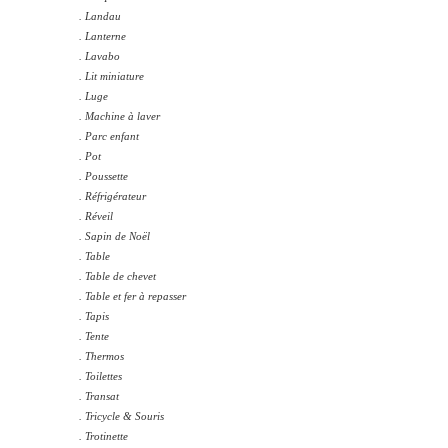
. Landau
. Lanterne
. Lavabo
. Lit miniature
. Luge
. Machine à laver
. Parc enfant
. Pot
. Poussette
. Réfrigérateur
. Réveil
. Sapin de Noël
. Table
. Table de chevet
. Table et fer à repasser
. Tapis
. Tente
. Thermos
. Toilettes
. Transat
. Tricycle & Souris
. Trotinette