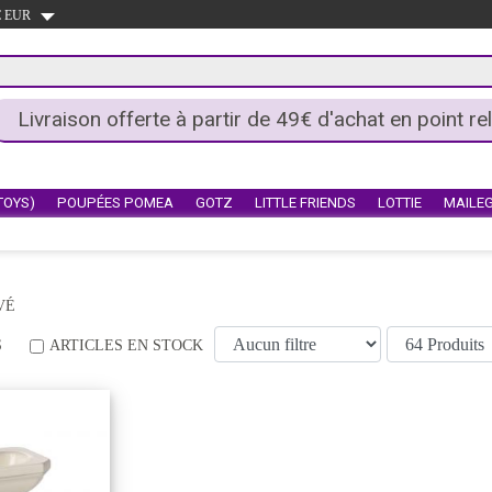
 € EUR
Livraison offerte à partir de 49€ d'achat en point rel
TOYS)
POUPÉES POMEA
GOTZ
LITTLE FRIENDS
LOTTIE
MAILE
VÉ
S
ARTICLES EN STOCK