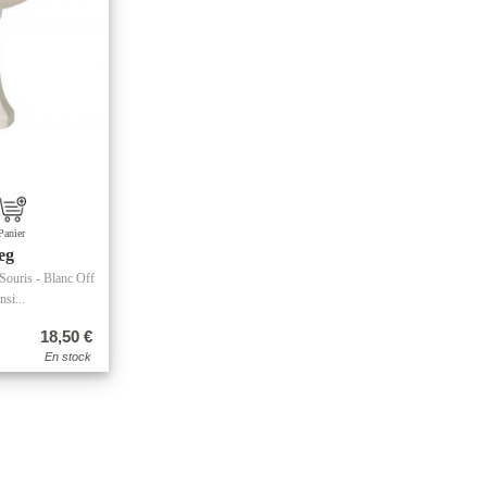
Panier
eg
 Souris - Blanc Off
si...
18,50 €
En stock