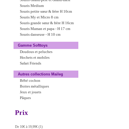
Souris Grand-père et Grand-mère
Souris Medium
Souris petite sœur & frère H 10cm
Souris My et Micro 8 cm
Souris grande sœur & frère H 16cm
Souris Maman et papa - H 17 cm
Souris danseuse - H 10 cm
Gamme Softtoys
Doudous et peluches
Hochets et mobiles
Safari Friends
Autres collections Maileg
Bébé cochon
Boites métalliques
Jeux et jouets
Pâques
Prix
De 10€ à 19,99€
(1)