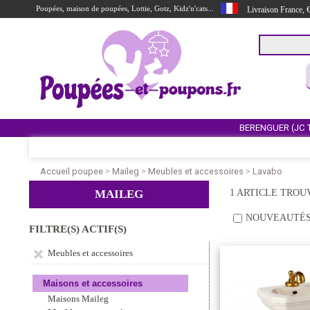
Poupées, maison de poupées, Lottie, Gotz, Kidz'n'cats...
Livraison France,
BERENGUER (JC 
Accueil poupee
Maileg
Meubles et accessoires
Lavabo
>
>
>
MAILEG
1 ARTICLE TROU
NOUVEAUTÉ
FILTRE(S) ACTIF(S)
Meubles et accessoires
Maisons et accessoires
Maisons Maileg