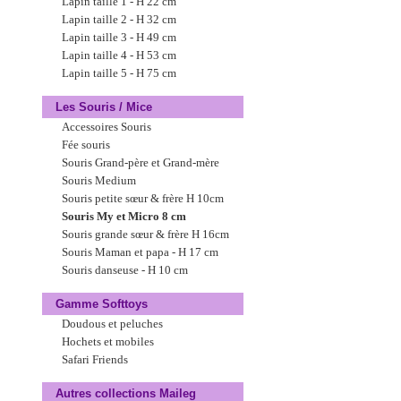
Lapin taille 1 - H 22 cm
Lapin taille 2 - H 32 cm
Lapin taille 3 - H 49 cm
Lapin taille 4 - H 53 cm
Lapin taille 5 - H 75 cm
Les Souris / Mice
Accessoires Souris
Fée souris
Souris Grand-père et Grand-mère
Souris Medium
Souris petite sœur & frère H 10cm
Souris My et Micro 8 cm
Souris grande sœur & frère H 16cm
Souris Maman et papa - H 17 cm
Souris danseuse - H 10 cm
Gamme Softtoys
Doudous et peluches
Hochets et mobiles
Safari Friends
Autres collections Maileg