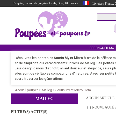
Poupées, maison de poupées, Lottie, Gotz, Kidz'n'cats...
Livraison France,
BERENGUER (JC 
Découvrez les adorables
Souris My et Micro 8 cm
de la célèbre 
et de simplicité qui caractérisent l'univers de Maileg. Les petites
Leur design danois distinctif, alliant douceur et élégance, saura p
elles sont de véritables compagnons d'histoires. Avec leur petite t
saura traverser les générations.
Accueil poupee
Maileg
Souris My et Micro 8 cm
>
>
MAILEG
AUCUN ARTICLE
NOUVEAUTÉ
FILTRE(S) ACTIF(S)