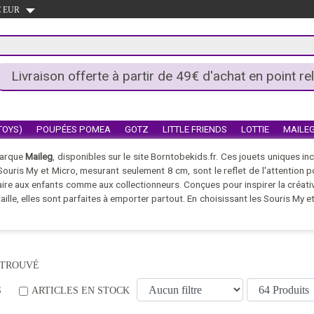
 € EUR
Livraison offerte à partir de 49€ d'achat en point rel
TOYS)
POUPÉES POMEA
GOTZ
LITTLE FRIENDS
LOTTIE
MAILE
marque
Maileg
, disponibles sur le site Borntobekids.fr. Ces jouets uniques in
 Souris My et Micro, mesurant seulement 8 cm, sont le reflet de l'attention po
laire aux enfants comme aux collectionneurs. Conçues pour inspirer la créativi
aille, elles sont parfaites à emporter partout. En choisissant les Souris My 
 TROUVÉ
S
ARTICLES EN STOCK